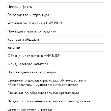
Цифры и факты
Л
Руководство и структура
Д
Устойчивое развитие в НИУ ВШЭ
О
Преподаватели и сотрудники
П
Корпуса и общежития
В
Закупки
П
Обращения граждан в НИУ ВШЭ
А
Фонд целевого капитала
Д
Противодействие коррупции
Ц
Сведения о доходах, расходах, об имуществе и
Б
обязательствах имущественного характера
О
Сведения об образовательной организации
О
Людям с ограниченными возможностями здоровья
Единая платежная страница