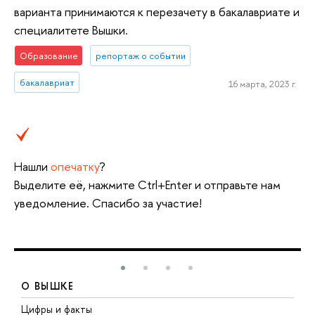
варианта принимаются к перезачету в бакалавриате и
специалитете Вышки.
Образование
репортаж о событии
бакалавриат
16 марта, 2023 г.
Нашли
опечатку
?
Выделите её, нажмите Ctrl+Enter и отправьте нам
уведомление. Спасибо за участие!
О ВЫШКЕ
Цифры и факты
Л