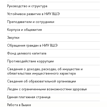
Руководство и структура
Д
Устойчивое развитие в НИУ ВШЭ
О
Преподаватели и сотрудники
П
Корпуса и общежития
В
Закупки
П
Обращения граждан в НИУ ВШЭ
А
Фонд целевого капитала
Д
Противодействие коррупции
Ц
Сведения о доходах, расходах, об имуществе и
Б
обязательствах имущественного характера
О
Сведения об образовательной организации
О
Людям с ограниченными возможностями здоровья
Единая платежная страница
Работа в Вышке